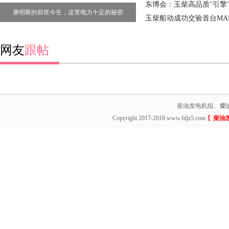
经理
东博会：玉柴高品质"引擎"
康明斯的前世今生，这里电力十足的秘密
玉柴船动成功交验首台MA
机
网友
跟帖
柴油发电机组、
柴
Copyright 2017-2018 www.fdjz5.com
〖柴油