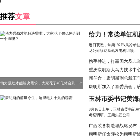
推荐
文章
给力！常柴单缸机
站发电机组增量明
近日获悉，常柴192FA风冷单
龙公司移动基站发电机组项......
携手并进，打赢国六及非
重庆康明斯大马力技术中
点火
新任命：康明斯副总裁王
动力强劲才能解决需求，大家花了40亿体会到一个
部件业务
康明斯加入了氢委员会，
联盟
道理？
玉林市委书记黄海
柴重工考察调研
8月16日上午，玉林市委书记
考察调研。玉柴集团公司......
广西装备制造城战略发布
千亿产业集群
康明斯任命薛松为康明斯