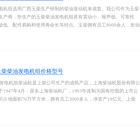
电机组选用广西玉柴生产研制的柴油发动机来成套。我公司作为玉柴
生产商，所生产的玉柴柴油发电机组具有震动小、噪声低、可靠性
放低、配件易购和使用寿命长等特点。玉柴拥有员工8000余人，发动
产能力70多万台，实现出口3万台。主要产品为车用、船用、工程机
农业机械用、发电设备用等7大类22大系列的微、轻、中、重型柴油
和气体发动机。发动机功率覆盖55～1500KW，是柴油发电机组的优
机动力。
上柴柴油发电机组价格型号
列发电机组柴油机是上柴公司生产的成熟产品，上海柴油机股份有限公
于1947年4月，原名上海柴油机厂，1993年改制为国有控股的上市公
司占地面积70万平方米，拥有员工3000多人，净资产19亿元。上柴
前拥有七 大系列高品质柴油、天然气发动机，功率范围覆盖50-1600
主要应用于卡车、客车、工程机械、农业机械、电站、船舶等设备的
套。上柴股份始终致力于不断提升产品品质，努力打造成为中国品质
全系列发动机制造商。