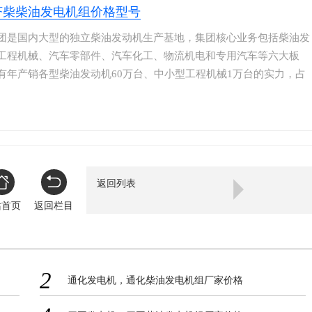
济柴柴油发电机组价格型号
团是国内大型的独立柴油发动机生产基地，集团核心业务包括柴油发
工程机械、汽车零部件、汽车化工、物流机电和专用汽车等六大板
有年产销各型柴油发动机60万台、中小型工程机械1万台的实力，占
高档柴油 机油半壁江山，位居中国道路运输企业前三甲。济柴产品
力、大扭矩、高可靠、低油耗、低排放、低噪声、适配性强的特点和
捷的服务，成为国内汽车、工程机械、农业机械、发电设备等的首选
力。
返回列表
站首页
返回栏目
2
通化发电机，通化柴油发电机组厂家价格