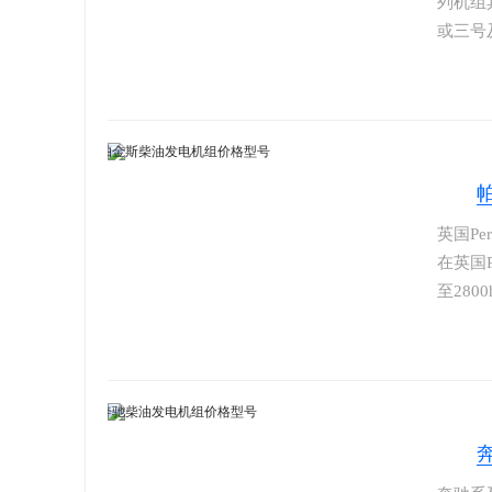
列机组
或三号
史，是
100
发电机
证、报
英国Pe
在英国P
至28
为用户
和发电
力，P
而备受