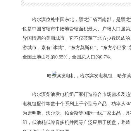
城市，它不仅荟萃了北方少数民族的历史文化，而且融
城”、“东方莫斯科”、“东方小巴黎”之美称。全市土地面积5
国总人口的0.7%。
哈尔滨位处中国东北，黑龙江省西南部，是黑龙
也是中国省辖市中陆地管辖面积最大、户籍人口居第
异国情调的美丽城市，它不仅荟萃了北方少数民族的
游城市，素有“冰城”、“东方莫斯科”、“东方小巴黎”
全国土地面积的0.55%，全国总人口的0.7%。
哈尔滨柴油发电机组厂家打造符合市场需求及趋
电机组配件等数十个系列上千个型号产品，功率从3k
为康明斯、沃尔沃、帕金斯等国际一线厂家出品，具
组，低油耗低噪音多机并网等广泛应用于楼盘，养殖