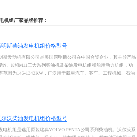
电机组厂家品牌推荐：
康明斯柴油发电机组价格型号
明斯发动机有限公司是美国康明斯公司在中国合资企业，其主导产品
斯N、K和M11三大系列柴油机及柴油发电机组和船用动力机组，功
率范围为145-1343KW，广泛用于载重汽车、客车、工程机械、石油
发电机组、船舶和轨道车辆等动力配套领域。其先进的经济性、动力
靠性、耐久性和环境安全性受到国内外用户的普遍欢迎。重庆康明斯
取，大胆改革创新，使产品技术和服务持续升级，在市场上极具竞争
沃尔沃柴油发电机组价格型号
发电机组是选用原装瑞典VOLVO PENTA公司系列柴油机。沃尔沃系