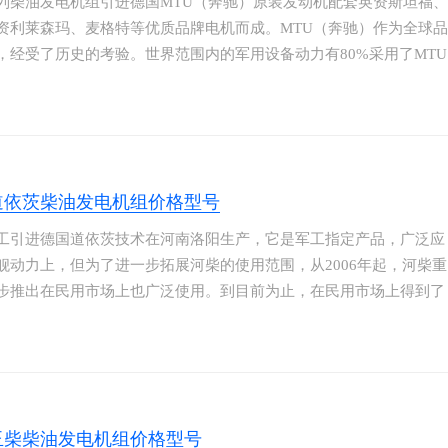
列柴油发电机组引进德国MTU（奔驰）原装发动机配套英资斯坦福、
资利莱森玛、麦格特等优质品牌电机而成。MTU（奔驰）作为全球品
，经受了历史的考验。世界范围内的军用设备动力有80%采用了MTU
）的产品，售后服务网点遍布全球。MTU发电机组具有技术先进、性
、环保和使用寿命长等特点。MTU是德国戴姆勒-克莱斯勒集团的柴
进系统部分，也是重载柴油机制造公司，其产品广泛用于军事、铁
野车辆，海上舰艇及电站（包括不停顿备用电站）。
道依茨柴油发电机组价格型号
工引进德国道依茨技术在河南洛阳生产，它是军工指定产品，广泛应
舰动力上，但为了进一步拓展河柴的使用范围，从2006年起，河柴重
步推出在民用市场上也广泛使用。到目前为止，在民用市场上得到了
进展。它虽然没有康明斯等品牌如此人人皆知，可它的品质是绝对得
，在外国，比如非洲国家河柴道依茨是供不应求的。因为河柴道依茨
耐恶劣环境，它在环境恶劣的沙漠及高原地区同样可以正常工作，且
用达24000多个小时才进行一次大修保养。
玉柴柴油发电机组价格型号