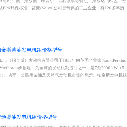
具有耗油低、排放低、噪音小、结构紧凑等特点，排放达到欧盟二号
及EPA环保标准。富豪(Volvo)公司是瑞典的工业企业，有120多年历
世界上历史悠久的发动机制造厂商之一；至今为止其引擎产量已达
万台以上，并广泛应用于汽车、工程机械、轮船等的动力部分，它更是
组的理想动力。沃尔沃发电机组系原装进口，产地证、合格证、商检
关证等一应俱全。
帕金斯柴油发电机组价格型号
rkins（珀金斯）发动机有限公司于1932年由英国企业家Frank.Perkins
eterborough创建，为全球的发动机制造商之一，是7至2000 kW（5
00hp）功率非公路用柴油及天然气发动机市场的翘楚。帕金斯发电机组
提供低投资运行成本的解决方案。帕金斯在工业、建筑、农业、船用
设备市场，国际主要原始设备制造商纷纷选择帕金斯为其设备提供动
erkins公司擅长为客户量身定做发动机，完全满足客户的特定需求，因
设备生产商信赖。
奔驰柴油发电机组价格型号