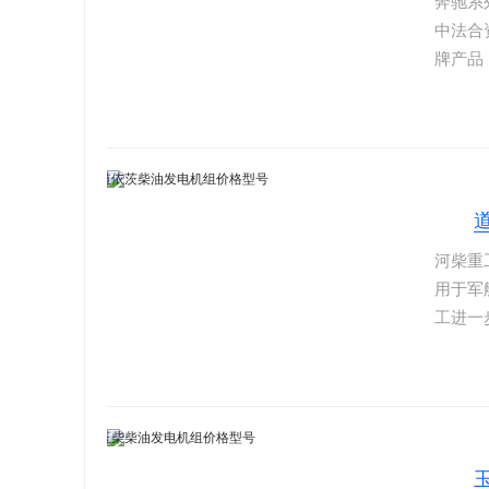
奔驰系
中法合
牌产品
（奔驰
能卓越
油机推
道、越
河柴重
用于军
工进一
很大的
到好评
可以久
可以使