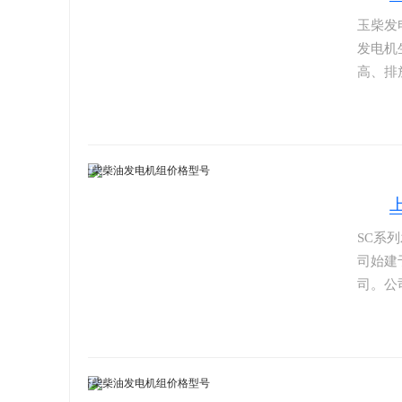
玉柴发
发电机
高、排
机年生
械用、
发动机
选发动
SC系
司始建
司。公
股份目
马力，
动力配
领先的