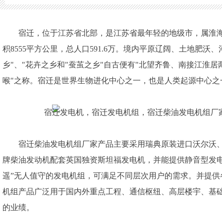
和"蚕茧之乡"自古便有"北望齐鲁、南接江淮居两水（即黄河、长江
物进化中心之一，也是人类起源中心之一，被誉为地球上的"生命圣
宿迁，位于江苏省北部，是江苏省最年轻的地级市，属淮
积8555平方公里，总人口591.6万。境内平原辽阔、土地肥沃
乡"、"花卉之乡和"蚕茧之乡"自古便有"北望齐鲁、南接江淮
喉"之称。宿迁是世界生物进化中心之一，也是人类起源中心之
宿迁柴油发电机组厂家产品主要采用瑞典原装进口沃尔沃
牌柴油发动机配套英国独资斯坦福发电机，并能提供静音型发
遥”无人值守的发电机组，可满足不同层次用户的需求。并提
机组产品广泛用于国内外重点工程、通信枢纽、高层楼宇、基
的业绩。