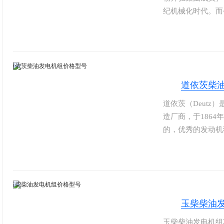
纪机械化时代。而
机生产商的前端。
长达3万小时，远
代码显示功能。可
时售后服务和零配
道依茨柴
道依茨（Deut
造厂商，于186
的，优秀的发动机
范围从25KW到
机组、农用机械，
领域。道依茨公司
处、16家服务中
玉柴柴油
玉柴柴油发电机组