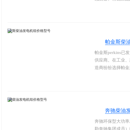
排放达德国TALu
沃引擎产量已达1
力部分，沃尔沃发
全球，维修保养方
帕金斯柴
帕金斯perkins
供应商。在工业、
造商纷纷选择帕金
求如何苛刻，帕金
全球各地成熟的代
力及流程方面的持
奔驰柴油
奔驰环保型大功率发
勒奔驰集团成员）