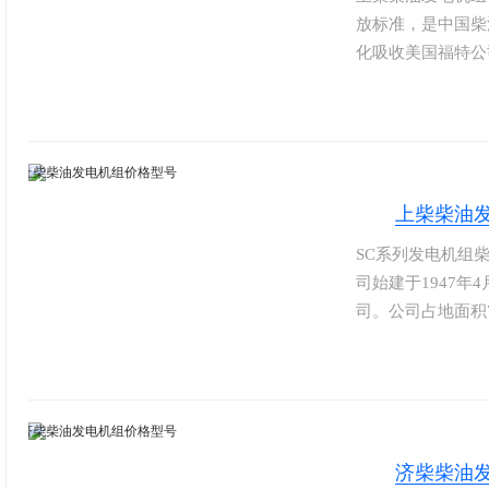
放标准，是中国柴
化吸收美国福特公
的机体与气缸盖，
有低排放、低噪声
耗；最低燃油耗1
范围，确保常用工
上柴柴油
SC系列发电机组
司始建于1947年
司。公司占地面积7
股份目前拥有七 大
马力，主要应用于
动力配套。上柴股
领先的全系列发动
济柴柴油