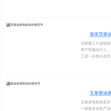
范围由270KW至
修期周期长达3万
舰船、重型汽车、
以及发电设备引擎
道依茨柴
河柴重工引进德国
用于军舰动力上，
工进一步推出在民
很大的进展。它虽
到好评，在外国，
可以久耐恶劣环境
可以使用达2400
玉柴柴油
玉柴发电机组是采
一家集发动机产业