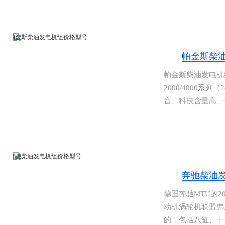
船等的动力部分，
到30000小时
功率的柴油发电机
帕金斯柴
帕金斯柴油发电机组包括
2000/4000系
音、科技含量高、
航空航天、能源电
探等行业。配套发
据用户需求提供法
等国际知名品牌。
奔驰柴油
德国奔驰MTU的2
动机涡轮机联盟弗
的，包括八缸、十