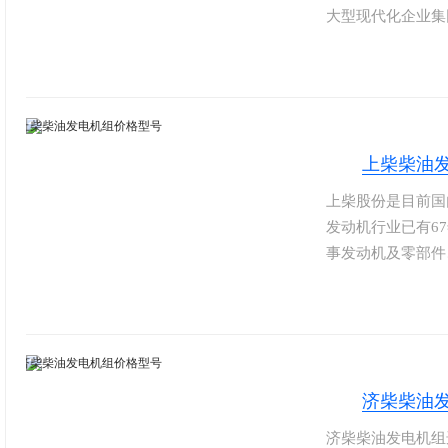
大型现代化企业集
机以大马力、大扭
和完善便捷的服务
业机械等首先配套
上柴柴油
上柴股份是目前国
发动机行业已有6
事发动机及零部件
上柴股份SC系列柴油
SC15G、SC2
柴动力设计研发的
耗率低。
济柴柴油
济柴柴油发电机组选