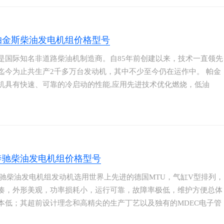
在六缸发动机及电子喷射方面独领风骚。赢得全球使用者的高度信赖
。
帕金斯柴油发电机组价格型号
是国际知名非道路柴油机制造商。自85年前创建以来，技术一直领先
迄今为止共生产2千多万台发动机，其中不少至今仍在运作中。 帕金
机具有快速、可靠的冷启动的性能,应用先进技术优化燃烧，低油
噪音、节能和环保，这是我们选择帕金斯发动机的重要原因。我们可
各种功率范围帕金斯发电机组。柴油发动机由美国卡特彼勒及英国劳
生产；发动机采用最新欧美技术及高强度耐磨材料，确保产品品质；
可无故障地运行达6000小时，突显制造商对机器耐久性及可靠度的绝
。
奔驰柴油发电机组价格型号
奔驰柴油发电机组发动机选用世界上先进的德国MTU，气缸V型排列，
凑，外形美观，功率损耗小，运行可靠，故障率极低，维护方便总体
本低；其超前设计理念和高精尖的生产丁艺以及独有的MDEC电子管
，确保在不同环境、不同T况下，发动机保持优秀的运行状态；全系