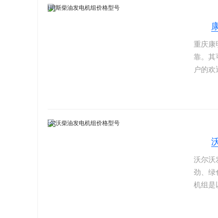
重庆康
靠。其
户的欢
积小、
子调速
能。康
个国家
沃尔沃
劲、绿
机组是
福发电
组，排