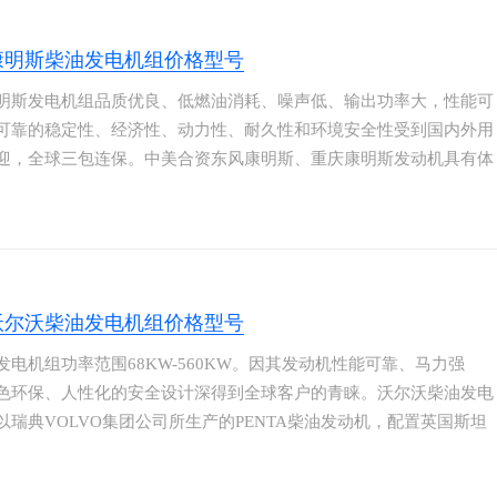
康明斯柴油发电机组价格型号
明斯发电机组品质优良、低燃油消耗、噪声低、输出功率大，性能可
可靠的稳定性、经济性、动力性、耐久性和环境安全性受到国内外用
迎，全球三包连保。中美合资东风康明斯、重庆康明斯发动机具有体
重量轻、油耗低、功率高、工作可靠，配件供应及维修方便。采用电
器，具有冷却水温过高、机油压力低及超速报警并自动停车等保护功
明斯总部设在美国印第安纳州哥伦布市，公司通过其遍布全球160多
和地区的550家分销机构和5000多个经销商网点向客户提供服务。
沃尔沃柴油发电机组价格型号
发电机组功率范围68KW-560KW。因其发动机性能可靠、马力强
色环保、人性化的安全设计深得到全球客户的青睐。沃尔沃柴油发电
以瑞典VOLVO集团公司所生产的PENTA柴油发动机，配置英国斯坦
机、美国马拉松发电机和英国深海控制器组装而成的。打造环保型机
放达到欧II或欧III及EPA环保标准，把持质量、安全、环保紧密结合