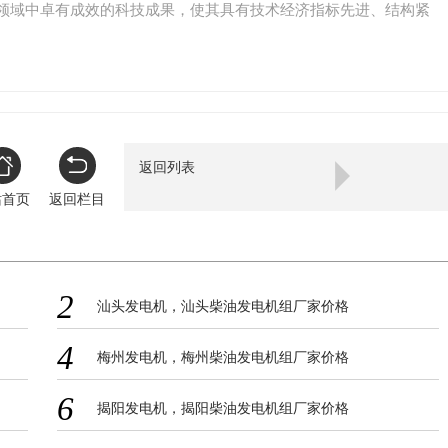
领域中卓有成效的科技成果，使其具有技术经济指标先进、结构紧
动迅速、易于操作、维修方便、能适应各种恶劣环境条件下作业等特
济柴”牌柴油机是中国的大功率内燃机金牌产品，各种机械钻机，电驱
、复合钻机及单机泵组动力，能够在海洋、高原、沙漠、高寒等恶劣
正常工作，装备了中国90%以上的石油钻井队。
返回列表
站首页
返回栏目
2
汕头发电机，汕头柴油发电机组厂家价格
4
梅州发电机，梅州柴油发电机组厂家价格
6
揭阳发电机，揭阳柴油发电机组厂家价格