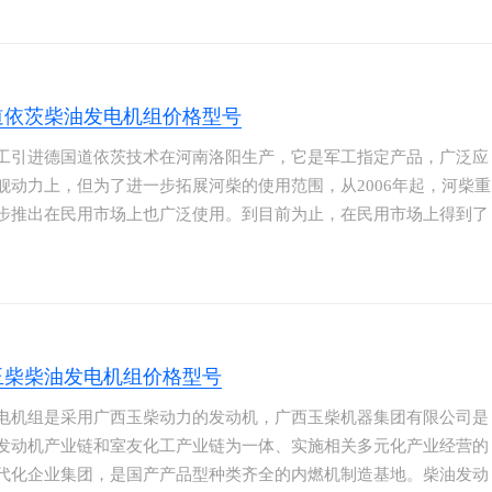
于198g/kwh的燃油消耗的发动机，最低为189g/kwh．大大降低了
使用成本；智能化维护系统，机组所有的重要部件安装了各种检测传
道依茨柴油发电机组价格型号
工引进德国道依茨技术在河南洛阳生产，它是军工指定产品，广泛应
舰动力上，但为了进一步拓展河柴的使用范围，从2006年起，河柴重
步推出在民用市场上也广泛使用。到目前为止，在民用市场上得到了
进展。它虽然没有康明斯等品牌如此人人皆知，可它的品质是绝对得
，在外国，比如非洲国家河柴道依茨是供不应求的。因为河柴道依茨
耐恶劣环境，它在环境恶劣的沙漠及高原地区同样可以正常工作，且
用达24000多个小时才进行一次大修保养。
玉柴柴油发电机组价格型号
电机组是采用广西玉柴动力的发动机，广西玉柴机器集团有限公司是
发动机产业链和室友化工产业链为一体、实施相关多元化产业经营的
代化企业集团，是国产产品型种类齐全的内燃机制造基地。柴油发动