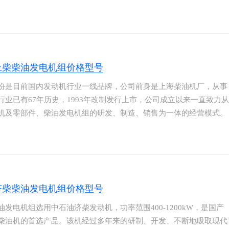
马力、大扭矩、高可靠、低油耗、低排放、低噪音、适配性强的特点
便捷的服务，成为国内主要发电机组、载货车、客车、工程机械、农
等首先配套动力。柴油机产销量连续七年位居国内同行前列。
上柴柴油发电机组价格型号
份是目前国内发动机行业一线品牌，公司前身是上海柴油机厂，从事
行业已有67年历史，1993年改制发行上市，公司成立以来一直致力从
机及零部件、柴油发电机组的研发、制造、销售为一体的经营模式。
SC系列柴油机有：SC4H、SC8D、SC7H、SC9D、SC12E、
G、SC27G、SC33W系列产品。SC系列柴油机是上柴新款机型，是上
设计研发的环保节能型产品，其优势为经济性高，工作区域内燃油消
。
济柴柴油发电机组价格型号
油发电机组选用中石油济柴发动机，功率范围400-1200kW，是国产
柴油机的首选产品。该机经过多年来的研制、开发、不断地吸取现代