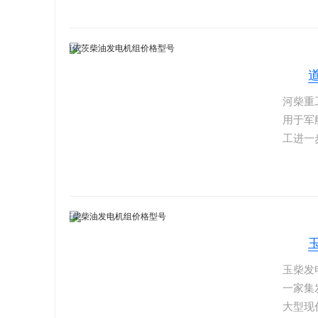
列全部低
用户的
感器。
河柴重
用于军
工进一
很大的
到好评
可以久
可以使
玉柴发
一家集
大型现