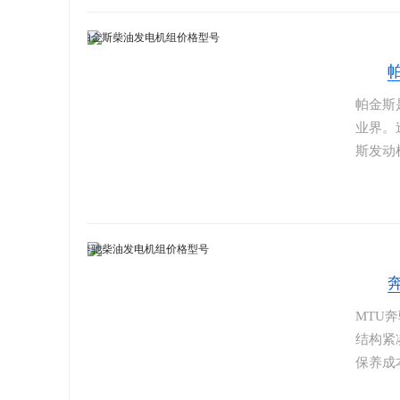
一体，
和认可
帕金斯
业界。
斯发动
耗、低
以提供
斯莱斯
发动机
对信心
MTU
结构紧
保养成
理系统