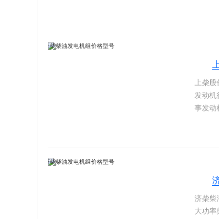
机以大
和完善
业机械
上柴股
发动机
事发动
上柴股份
SC15
柴动力
耗率低
济柴柴
大功率