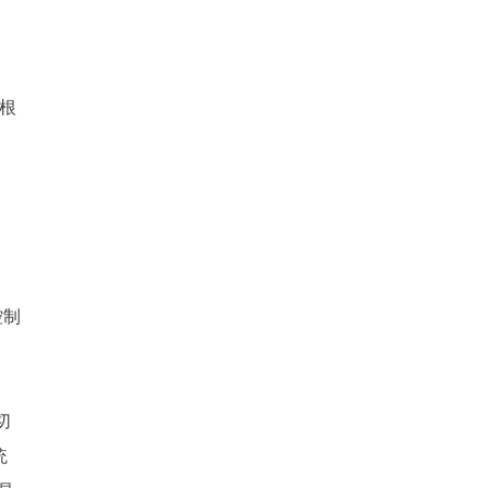
根
控制
切
统