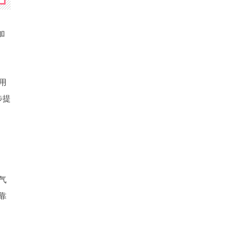
加
用
步提
气
靠